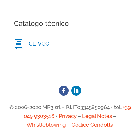
Catálogo técnico
i
CL-VCC
© 2006-2020 MP3 srl – P.I. IT03345850964 • tel.
+39
049 9303516
•
Privacy
–
Legal Notes
–
Whistleblowing
–
Codice Condotta