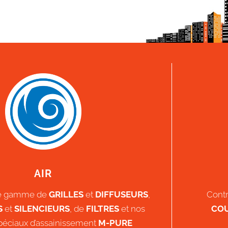
AIR
re gamme de
GRILLES
et
DIFFUSEURS
,
Contr
S
et
SILENCIEURS
, de
FILTRES
et nos
CO
péciaux d’assainissement
M-PURE