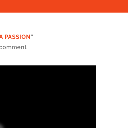
A PASSION
”
r comment