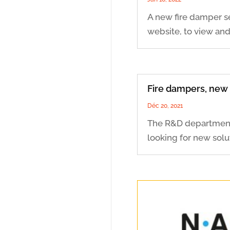
A new fire damper se
website, to view and.
Fire dampers, new i
Déc 20, 2021
The R&D department
looking for new soluti