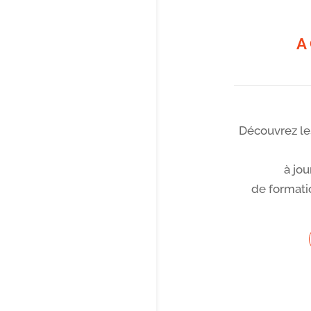
A
Découvrez les
à jo
de formati