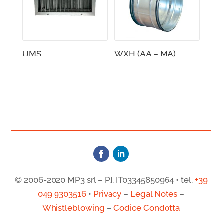
UMS
WXH (AA – MA)
© 2006-2020 MP3 srl – P.I. IT03345850964 • tel.
+39
049 9303516
•
Privacy
–
Legal Notes
–
Whistleblowing
–
Codice Condotta